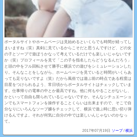
ポータルサイトやホームページは見始めるといくらでも時間が経ってし
まいますね（笑）真剣に見ているからこそだと思うんですけど、どの女
の子とソープで遊ぼうかなって考えているだけでも楽しいじゃないです
か（笑）プロフィールを見て「この子を指名したらどうなるんだろう」
と頭の中をフル回転させて勝手に横浜での遊びをシミュレーションした
り。そんなことをしながら、ホームページを見ていると時間がいくらあ
っても足りないですよ（笑）だから風俗では遊ぶ前の時点である程度は
目星をつけられるよう、常日頃からポータルサイトはチェックしていま
す。仕事帰りの電車の中とか最高ですね。他に何もやることがないし、
かといって自由も限られているじゃないですか。そんなシチュエーショ
ンでもスマートフォンを操作することくらいは出来ますので、そこで自
分なりにいろんなソープ嬢をチェックして、横浜で遊ぶ時に思い切り弾
けるんですよ。それが何気に自分の中では楽しいんじゃないのかなっ
て。
2017年07月19日
ソープ
/
横浜