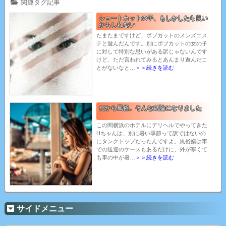
関連タグ記事
ショートカットの子、もしかしたら良い
かもしれない
たまたまですけど、ボブカットのメンズエス
テと遊んだんです。別にボブカットの女の子
に対して特別な思いがある訳じゃないんです
けど、ただ言われてみるとあんまり遊んだこ
とがないなと…
＞＞続きを読む
だから風俗。そんな結論になりました
この間横浜のホテルにデリヘルでやってきた
Hちゃんは、別に暑い季節って訳ではないの
にタンクトップだったんですよ。風俗嬢は車
での送迎のケースもあるだけに、外が寒くて
も車の中が暑…
＞＞続きを読む
サイドメニュー