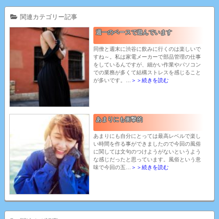
関連カテゴリー記事
週一のペースで遊んでいます
同僚と週末に渋谷に飲みに行くのは楽しいで
すね～。私は家電メーカーで部品管理の仕事
をしているんですが、細かい作業やパソコン
での業務が多くて結構ストレスを感じること
が多いです。…
＞＞続きを読む
あまりにも衝撃的
あまりにも自分にとっては最高レベルで楽し
い時間を作る事ができましたので今回の風俗
に関しては文句のつけようがないというよう
な感じだったと思っています。風俗という意
味で今回の五…
＞＞続きを読む