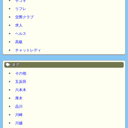
手コキ
リフレ
交際クラブ
求人
ヘルス
高級
チャットレディ
タグ
その他
五反田
六本木
厚木
品川
川崎
川越