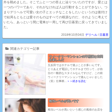
外を眺めました。そこでふと一つの答えに辿りついたのですが、愛とは
一つのパワーであり、それがなければ人は行動することができない。つ
まりデリヘルで可愛い女の子とエッチなことをしたいというのは後付け
で結局もともとは愛そのものはすべての根源なのだ、そのように考えて
いたら、あっという間に電車が一周して再び日暮里に戻ってきていまし
た。
2018年10月04日
デリヘル
/
日暮里
関連カテゴリー記事
ウィークリーマンションの不思議な空間
を楽しんだ
五反田ではホテルで遊ぶことが多いんです。
とりあえず電話してホテルまで行って…が自
分の一般的なスタイルなんですけど、この前
ウィークリーマンションで遊んじゃいました
（笑）仕事柄…
＞＞続きを読む
相当レベルが高いです
相当レベルが高いという感じの風俗のお店を