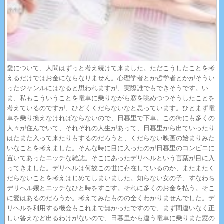
愛について、人間はずっと考え続けて来ました。ただこうしたことを考
えるだけではお金にならなりません。心理学者とか哲学者とかがそうい
ったジャンルにはなると思われますが、実際誰でもできそうです。い
ま、私もこういうことを電車に乗りながら窓を眺めつつそうしたことを
考えているのですが、ひどくくだらないなと思っています。ひとまず電
車を乗り換えなければならないので、日暮里で下車。この街にも多くの
人々が住んでいて、それぞれの人生があって、日暮里から出ていったり
はたまた入って来たりもするのだろうと、くだらない映画の始まりみた
いなことを考えました。そんな時に目に入ったのが日暮里のコンビニに
置いてあったエッチな雑誌。そこにあったデリヘルという言葉が目に入
ってきました。デリヘルは何故この世に存在しているのか、またまたく
だらないことを考えはじめてしまいました。知らない女の子、すなわち
デリヘル嬢とエッチなひと時をすごす。それに多くのお金を払う。そこ
に愛はあるのだろうか。考えてみたものの全くわかりませんでした。デ
リヘルを利用する機会もこれまで無かったですので、まず間違いなく正
しい答えなど出るわけがないので、日暮里から違う電車に乗りまた窓の