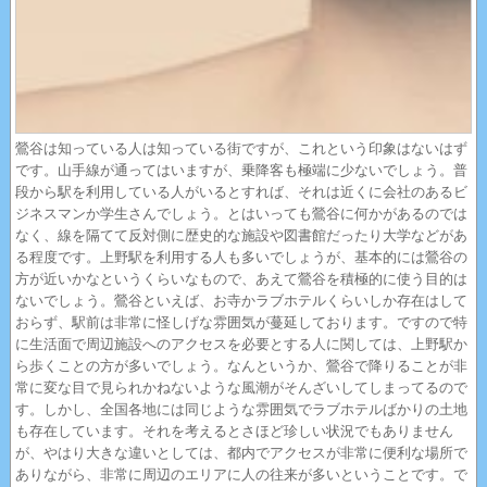
鶯谷は知っている人は知っている街ですが、これという印象はないはず
です。山手線が通ってはいますが、乗降客も極端に少ないでしょう。普
段から駅を利用している人がいるとすれば、それは近くに会社のあるビ
ジネスマンか学生さんでしょう。とはいっても鶯谷に何かがあるのでは
なく、線を隔てて反対側に歴史的な施設や図書館だったり大学などがあ
る程度です。上野駅を利用する人も多いでしょうが、基本的には鶯谷の
方が近いかなというくらいなもので、あえて鶯谷を積極的に使う目的は
ないでしょう。鶯谷といえば、お寺かラブホテルくらいしか存在はして
おらず、駅前は非常に怪しげな雰囲気が蔓延しております。ですので特
に生活面で周辺施設へのアクセスを必要とする人に関しては、上野駅か
ら歩くことの方が多いでしょう。なんというか、鶯谷で降りることが非
常に変な目で見られかねないような風潮がそんざいしてしまってるので
す。しかし、全国各地には同じような雰囲気でラブホテルばかりの土地
も存在しています。それを考えるとさほど珍しい状況でもありません
が、やはり大きな違いとしては、都内でアクセスが非常に便利な場所で
ありながら、非常に周辺のエリアに人の往来が多いということです。で