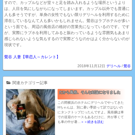
すので、カップルなどが堂々と足を踏み入れるような場所というより
は、人目を気にしながらになってしまいます。カップル以外でも普通に
人も多そうですが、単身の女性でもない限りデリヘルを利用するために
滞在しているなんて人も多いかもしれません。鶯谷はラブホテルが多い
という面でも、周辺の風俗店の格好の営業先になっているのです。です
が、実際にラブホを利用してみると賑わっているような雰囲気もあまり
感じられないような気もするので実際どうなのかはよく分からないのが
現状です。
鶯谷 人妻【華恋人～カレント】
2018年11月12日
デリヘル
/
鶯谷
関連カテゴリー記事
だから風俗。そんな結論になりました
この間横浜のホテルにデリヘルでやってきた
Hちゃんは、別に暑い季節って訳ではないの
にタンクトップだったんですよ。風俗嬢は車
での送迎のケースもあるだけに、外が寒くて
も車の中が暑…
＞＞続きを読む