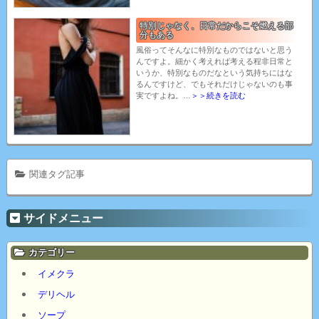
特別じゃなく、日常だからこそ燃える部
分もある
風俗ってそんなに特別なものではないと思う
んですよ。細かく考えれば考える程非日常と
いうか、特別なものだなという気持ちにはな
るんですけど、でもそれだけじゃないのも事
実ですよね。…
＞＞続きを読む
関連タグ記事
サイドメニュー
カテゴリー
イメクラ
デリヘル
ソープ